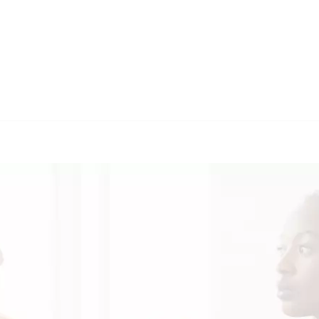
🔄 Guul Translatio