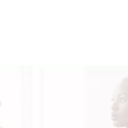
🔄 Guul Transla